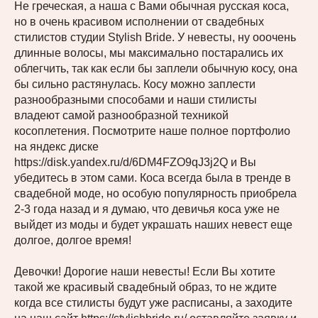
Не греческая, а наша с Вами обычная русская коса,
но в очень красивом исполнении от свадебных
стилистов студии Stylish Bride. У невесты, ну ооочень
длинные волосы, мы максимально постарались их
облегчить, так как если бы заплели обычную косу, она
бы сильно растянулась. Косу можно заплести
разнообразными способами и наши стилисты
владеют самой разнообразной техникой
косоплетения. Посмотрите наше полное портфолио
на яндекс диске
https://disk.yandex.ru/d/6DM4FZO9qJ3j2Q и Вы
убедитесь в этом сами. Коса всегда была в тренде в
свадебной моде, но особую популярность приобрела
2-3 года назад и я думаю, что девичья коса уже не
выйдет из моды и будет украшать наших невест еще
долгое, долгое время!
Девочки! Дорогие наши невесты! Если Вы хотите
такой же красивый свадебный образ, то не ждите
когда все стилисты будут уже расписаны, а заходите