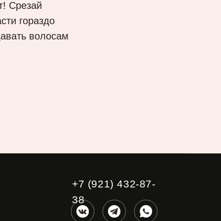
т! Срезай
асти гораздо
давать волосам
+7 (921) 432-87-
38