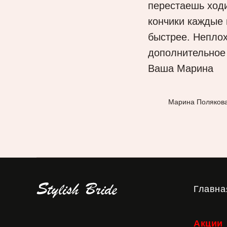
перестаешь ходи
кончики каждые 
быстрее. Непло
дополнительное
Ваша Марина
Марина Поляков
Главна
Акции