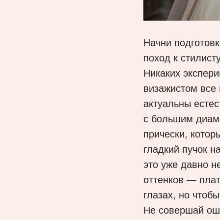
Начни подготовк
поход к стилист
Никаких экспери
визажистом все 
актуальны естес
с большим диам
прически, котор
гладкий пучок н
это уже давно н
оттенков — плат
глазах, но чтоб
Не совершай оши