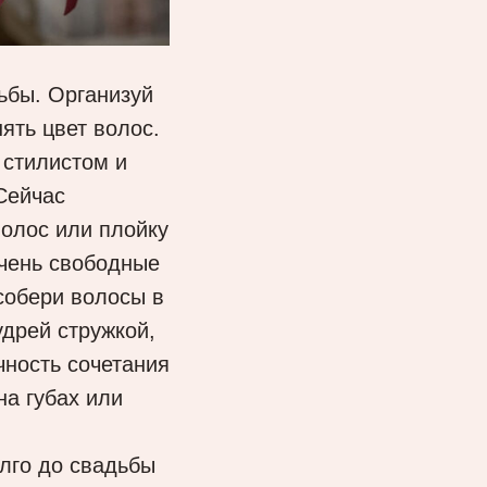
дьбы. Организуй
ять цвет волос.
 стилистом и
 Сейчас
олос или плойку
чень свободные
 собери волосы в
удрей стружкой,
чность сочетания
на губах или
лго до свадьбы