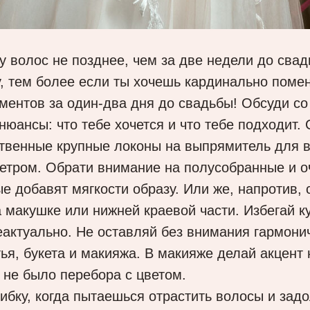
у волос не позднее, чем за две недели до сва
у, тем более если ты хочешь кардинально помен
ментов за один-два дня до свадьбы! Обсуди со
нюансы: что тебе хочется и что тебе подходит.
твенные крупные локоны на выпрямитель для в
етром. Обрати внимание на полусобранные и о
ые добавят мягкости образу. Или же, напротив,
а макушке или нижней краевой части. Избегай к
еактуально. Не оставляй без внимания гармони
ья, букета и макияжа. В макияже делай акцент 
ы не было перебора с цветом.
бку, когда пытаешься отрастить волосы и задо